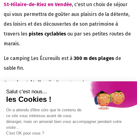
St-Hilaire-de-Riez en Vendée
, c'est un choix de séjour
qui vous permettra de goûter aux plaisirs de la détente,
des loisirs et des découvertes de son patrimoine à
travers les
pistes cyclables
ou par ses petites routes de
marais.
Le camping Les Écureuils est à
300 m des plages
de
sable fin.
Camping 4 étoiles
, il a l'avantage de vous proposer un
Salut c'est nous...
très bel espace aquatique
, tout en vous assurant un
les Cookies !
cadre convivial grâce à sa taille moyenne, 213
On a attendu d'être sûrs que le contenu de
emplacements (4 ha) ouvert du 29/04/2026 au
ce site vous intéresse avant de vous
05/09/2026.
déranger, mais on aimerait bien vous accompagner pendant votre
visite...
C'est OK pour vous ?