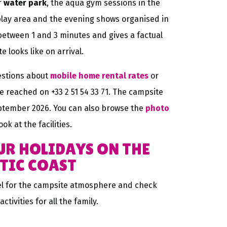
r
water park
, the aqua gym sessions in the
play area and the evening shows organised in
between 1 and 3 minutes and gives a factual
 looks like on arrival.
estions about
mobile home rental rates
or
e reached on +33 2 51 54 33 71. The campsite
eptember 2026. You can also browse the
photo
ok at the facilities.
UR HOLIDAYS ON THE
TIC COAST
eel for the campsite atmosphere and check
tivities for all the family.