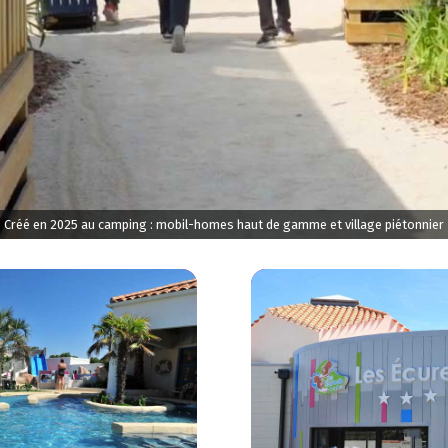
Créé en 2025 au camping : mobil-homes haut de gamme et village piétonnier