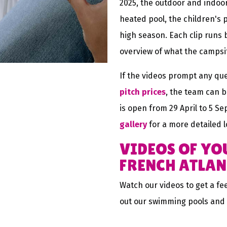
2025, the outdoor and indoo
heated pool, the children's 
high season. Each clip runs 
overview of what the campsite
If the videos prompt any qu
pitch prices
, the team can b
is open from 29 April to 5 S
gallery
for a more detailed lo
VIDEOS OF YO
FRENCH ATLAN
Watch our videos to get a f
out our swimming pools and ac