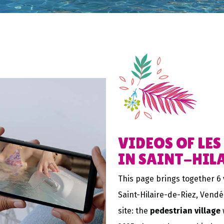
VIDEOS OF LES
IN SAINT-HIL
This page brings together 6 
Saint-Hilaire-de-Riez, Vendé
site: the
pedestrian village